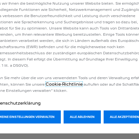
 wir Ihnen die bestmögliche Nutzung unserer Website bieten. Sie ermöglic
ndlegende Funktionen wie Sicherheit, Netzwerkmanagement und Zugänglic
 ONLINE-BEWERTUNG?
s verbessern die Benutzerfreundlichkeit und Leistung durch verschiedene
tionen wie Spracherkennung und Suchergebnisse und tragen so dazu bei,
 völlig unverbindlich und verpflichtet Sie zu nichts.
bot für Sie zu optimieren. Unsere Website kann auch Tools von Drittanbiet
enden, um Ihnen relevantere Werbung bereitzustellen. Einige Tools könne
ETWAS?
tanbietern verarbeitet werden, die sich in Ländern außerhalb des Europäisc
schaftsraums (EWR) befinden und für die möglicherweise noch kein
ig kostenlos zur Verfügung.
emessenheitsbeschluss der zuständigen europäischen Datenschutzbehör
iegt. In diesem Fall erfolgt die Übermittlung auf Grundlage Ihrer Einwilligung 
DER WEBSITE NICHT
 1 lit. a DSGVO).
ht auf unserer Website finden. Beachten Sie bitte, dass Fahrzeu
 Sie mehr über die von uns verwendeten Tools und deren Verwaltung erfa
Cookie‑Richtlinie
hten, können Sie unsere
aufrufen oder auf die Schaltfl
ne Einstellungen verwalten“ klicken.
EREINBAREN?
hren bevorzugten PEUGEOT Partner aus. Dieser wird Sie dann b
enschutzerklärung
MEINE EINSTELLUNGEN VERWALTEN
ALLE ABLEHNEN
ALLE AKZEPTIEREN
IN MITBRINGEN?
EUGEOT Partner dabeihaben: