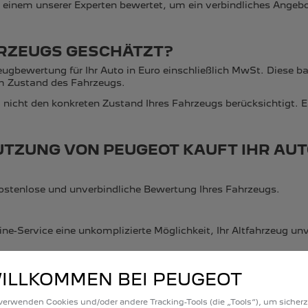
 einem unserer Experten bewertet, um ein verbindliches Angebot
HRZEUGS GESCHÄTZT?
eugbewertung für Ihr Auto in Euro einschließlich MwSt. Diese 
um Zustand des Fahrzeugs.
 nicht den konkreten Zustand Ihres Fahrzeugs berücksichtigt. 
NUTZUNG VON PEUGEOT KAUFT IHR AU
 kostenlose und unverbindliche Bewertung Ihres Fahrzeugs.
-Service eine unkomplizierte Möglichkeit, Ihr Altfahrzeug unv
ILLKOMMEN BEI PEUGEOT
GEOT Partner Ihr Fahrzeug professionell bewerten und Ihnen ei
en entspricht. Stimmen Sie dem Angebot zu, wird der PEUGEOT
verwenden Cookies und/oder andere Tracking-Tools (die „Tools“), um sicherz