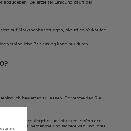
 abzugeben. Bei erzielter Einigung kauft der
basiert auf Marktbeobachtungen, aktuellen Verkäufen
Eine verbindliche Bewertung kann nur durch
TO?
erbindlich bewerten zu lassen. So vermeiden Sie
n verbindliches Angebot unterbreiten, sofern der
 Partner die Übernahme und sichere Zahlung Ihres
ustellen,