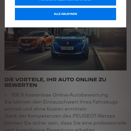
ALLE ABLEHNEN
DIE VORTEILE, IHR AUTO ONLINE ZU
BEWERTEN
• 100 % kostenlose Online-Autobewertung :
Sie können den Eintauschwert Ihres Fahrzeugs
schnell und ohne Kosten ermitteln
Dank der Kompetenzen des PEUGEOT-Netzes
können Sie sicher sein, dass Sie eine professionelle
und zuverlässige Bewertung erhalten.