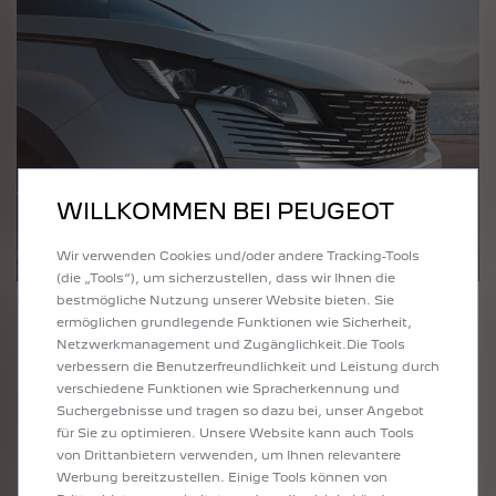
WILLKOMMEN BEI PEUGEOT
Wir verwenden Cookies und/oder andere Tracking-Tools
(die „Tools“), um sicherzustellen, dass wir Ihnen die
bestmögliche Nutzung unserer Website bieten. Sie
IHR FAHZEUGBEWERTUNG: WIE
ermöglichen grundlegende Funktionen wie Sicherheit,
FUNKTIONIERT ES?
Netzwerkmanagement und Zugänglichkeit.Die Tools
Liste der erforderlichen Elemente :
verbessern die Benutzerfreundlichkeit und Leistung durch
• Marke Ihres Autos
verschiedene Funktionen wie Spracherkennung und
Suchergebnisse und tragen so dazu bei, unser Angebot
• Modell Ihres Autos
für Sie zu optimieren. Unsere Website kann auch Tools
• Jahr der erstzulassung
von Drittanbietern verwenden, um Ihnen relevantere
• Der Kilometerstand Ihres Autos...
Werbung bereitzustellen. Einige Tools können von